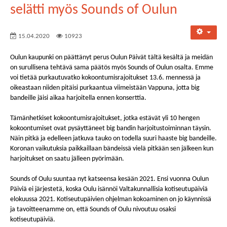
selätti myös Sounds of Oulun
15.04.2020
10923
Oulun kaupunki on päättänyt perus Oulun Päivät tältä kesältä ja meidän
on surullisena tehtävä sama päätös myös Sounds of Oulun osalta. Emme
voi tietää purkautuvatko kokoontumisrajoitukset 13.6. mennessä ja
oikeastaan niiden pitäisi purkaantua viimeistään Vappuna, jotta big
bandeille jäisi aikaa harjoitella ennen konserttia.
Tämänhetkiset kokoontumisrajoitukset, jotka estävät yli 10 hengen
kokoontumiset ovat pysäyttäneet big bandin harjoitustoiminnan täysin.
Näin pitkä ja edelleen jatkuva tauko on todella suuri haaste big bandeille.
Koronan vaikutuksia paikkaillaan bändeissä vielä pitkään sen jälkeen kun
harjoitukset on saatu jälleen pyörimään.
Sounds of Oulu suuntaa nyt katseensa kesään 2021. Ensi vuonna Oulun
Päiviä ei järjestetä, koska Oulu isännöi Valtakunnallisia kotiseutupäiviä
elokuussa 2021. Kotiseutupäivien ohjelman kokoaminen on jo käynnissä
ja tavoitteenamme on, että Sounds of Oulu nivoutuu osaksi
kotiseutupäiviä.