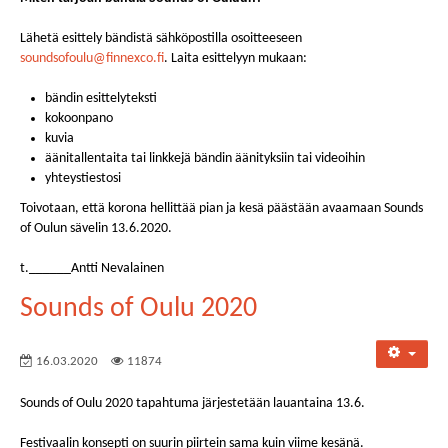
Miten tarjoan bändiä Sounds of Ouluun?
Lähetä esittely bändistä sähköpostilla osoitteeseen
soundsofoulu@finnexco.fi
. Laita esittelyyn mukaan:
bändin esittelyteksti
kokoonpano
kuvia
äänitallentaita tai linkkejä bändin äänityksiin tai videoihin
yhteystiestosi
Toivotaan, että korona hellittää pian ja kesä päästään avaamaan Sounds
of Oulun sävelin 13.6.2020.
t.______Antti Nevalainen
Sounds of Oulu 2020
16.03.2020
11874
Sounds of Oulu 2020 tapahtuma järjestetään lauantaina 13.6.