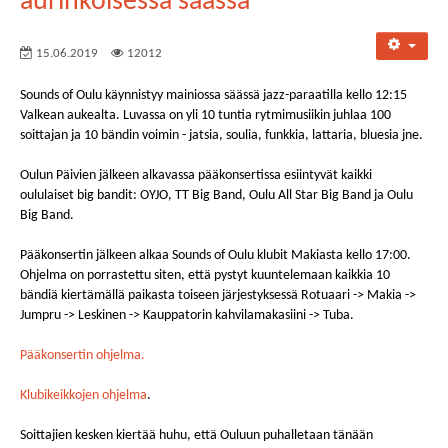
aurinkoisessa säässä
15.06.2019
12012
Sounds of Oulu käynnistyy mainiossa säässä jazz-paraatilla kello 12:15
Valkean aukealta. Luvassa on yli 10 tuntia rytmimusiikin juhlaa 100
soittajan ja 10 bändin voimin - jatsia, soulia, funkkia, lattaria, bluesia jne.
Oulun Päivien jälkeen alkavassa pääkonsertissa esiintyvät kaikki
oululaiset big bandit: OYJO, TT Big Band, Oulu All Star Big Band ja Oulu
Big Band.
Pääkonsertin jälkeen alkaa Sounds of Oulu klubit Makiasta kello 17:00.
Ohjelma on porrastettu siten, että pystyt kuuntelemaan kaikkia 10
bändiä kiertämällä paikasta toiseen järjestyksessä Rotuaari -> Makia ->
Jumpru -> Leskinen -> Kauppatorin kahvilamakasiini -> Tuba.
Pääkonsertin ohjelma.
Klubikeikkojen ohjelma
.
Soittajien kesken kiertää huhu, että Ouluun puhalletaan tänään