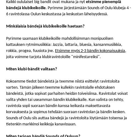
Kaikki oululaiset big bandit ovat mukana ja nyt
etsimme pienempiä
bändejä klubikeikoille
. Pyrimme järjestämään Sounds of Oulu klubeja 4 -
6 ravintolassa Oulun keskustassa ja keskustan läheisyydessä.
Minkälaisia bändejä klubikeikoille haetaan?
Pyrimme saamaan klubikeikoille mahdollisimman monipuolisen
kattauksen rytmimusiikkia: Jazzia, lattaria, bluesia, kansanmusiikkia,
rokkia, progea, fuusiota jne.
Etsimme myös 2-3 bändin kokonaisuuksia
,
joita voimme tarjota klubiravintoloille "minifestareiksi".
Miten klubi-bändit valitaan?
Kokoamme tiedot bändeistä ja teemme niistä esittelyt ravintoloita
varten. Tämän jälkeen teemme kullekin ravintolalle ehdotuksen
bändeistä, jotka sopivat parhaiten heidän toiveisiinsa. Ravintolat voivat
valita yhden tai useamman bändin klubikeikalle. Kun valinta on tehty,
ravintola sopii suoraan bändin kanssa keikasta maksettavasta
korvauksesta ja sopimus tehdään suoraan ravintolan ja bändin kesken.
Sounds of Oulu siis auttaa bändejä ja ravintoloita löytämään toisensa ja
tietenkin markkinoi keikkoja kanavissaan.