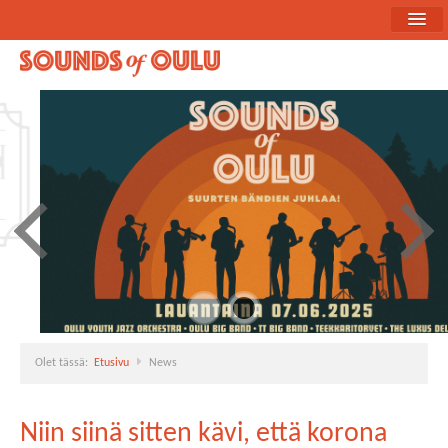
Etusivu
Ohjelma
Uutiset
Bändiesittelyt
Medialle
Yhteistyökumppanit
Olet tässä:
Etusivu
News
Niin siinä sitten kävi, että korona