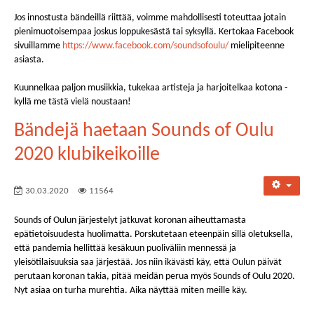
Jos innostusta bändeillä riittää, voimme mahdollisesti toteuttaa jotain
pienimuotoisempaa joskus loppukesästä tai syksyllä. Kertokaa Facebook
sivuillamme
https://www.facebook.com/soundsofoulu/
mielipiteenne
asiasta.
Kuunnelkaa paljon musiikkia, tukekaa artisteja ja harjoitelkaa kotona -
kyllä me tästä vielä noustaan!
Bändejä haetaan Sounds of Oulu
2020 klubikeikoille
30.03.2020
11564
Sounds of Oulun järjestelyt jatkuvat koronan aiheuttamasta
epätietoisuudesta huolimatta. Porskutetaan eteenpäin sillä oletuksella,
että pandemia hellittää kesäkuun puoliväliin mennessä ja
yleisötilaisuuksia saa järjestää. Jos niin ikävästi käy, että Oulun päivät
perutaan koronan takia, pitää meidän perua myös Sounds of Oulu 2020.
Nyt asiaa on turha murehtia. Aika näyttää miten meille käy.