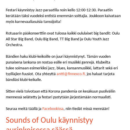
Festivaalin konsepti on suurin piirtein sama kuin viime kesänä.
Festari käynnistyy Jazz-paraatilla noin kello 12:00-12:30. Paraatiin
kerätään täksi vuodeksi entistä enemmän soittajia. Joukkoon kaivataan
myös karnevaaliasuisia tanssijoita!
Rotuaarin pääkonserttiin ovat tulossa kaikki oululaiset big bandit: Oulu
All Star Big Band, Oulu Big Band, TT Big Band ja Oulu Youth Jazz
Orchestra.
Bändien haku klubi-keikoille on juuri käynnistynyt. Tämän vuoden
punaisena lankana on nostaa esille eri musiikki genrejä. Klubeilta
tulee soimaan esimerkiksi jazz, blues, kansanmusiikki, lattarit sekä eri
tyylilajien fuusiot. Ota yhteyttä
antti@finnexco.fi
,
jos haluat tarjota
bändiäsi klubi-keikalle.
Sitten vielä toivotaan että Korona pandemia on kesäkuun puoliväliin
mennessä selätetty ja festari pystytään järjestämään normaalisti.
Seuraa meitä täällä ja
Facebookissa
, niin tiedät missä mennään!
Sounds of Oulu käynnistyy