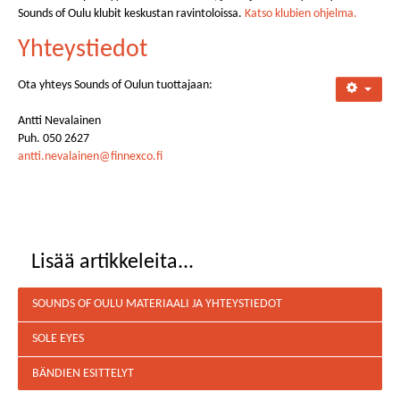
Sounds of Oulu klubit keskustan ravintoloissa.
Katso klubien ohjelma.
Yhteystiedot
Ota yhteys Sounds of Oulun tuottajaan:
Antti Nevalainen
Puh. 050 2627
antti.nevalainen@finnexco.fi
Lisää artikkeleita...
SOUNDS OF OULU MATERIAALI JA YHTEYSTIEDOT
SOLE EYES
BÄNDIEN ESITTELYT