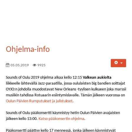
Ohjelma-info
05.05.2019
9925
Sounds of Oulu 2019 ohjelma alkaa kello 12:15
Valkean aukiolta
liikkeelle lähtevällä Jazz-paraatilla, jossa oululaisten big bandien soittajat
OYJO:n johdolla muodostavat New Orleans -tyylisen kulkueen joka marssii
musiikin tahdissa Rotuaarin esiintymislavalle. Tämän jälkeen vuorossa on
Oulun Päivien Rumputukset ja julistukset
.
Sounds of Oulu pääkonsertti käynnistyy hetin Oulun Päivien avajaisten
jälkeen kello 13:00.
Katso pääkonsertin ohjelma
.
Pääkonsertti päättyy kello 17 mennessä, jonka jälkeen käynnistyvät