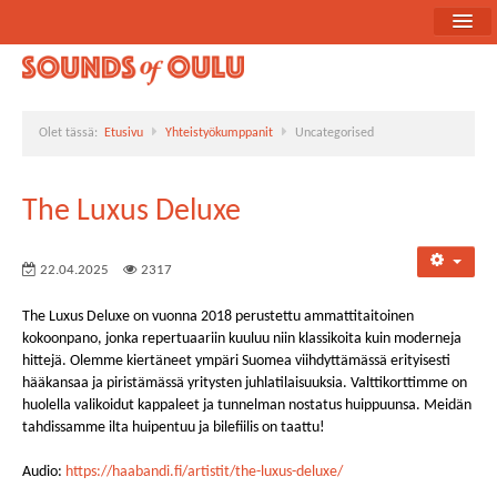
Etusivu
Ohjelma
Olet tässä:
Etusivu
Yhteistyökumppanit
Uncategorised
Uutiset
Bändiesittelyt
The Luxus Deluxe
Medialle
22.04.2025
2317
Yhteistyökumppanit
The Luxus Deluxe on vuonna 2018 perustettu ammattitaitoinen
kokoonpano, jonka repertuaariin kuuluu niin klassikoita kuin moderneja
hittejä. Olemme kiertäneet ympäri Suomea viihdyttämässä erityisesti
hääkansaa ja piristämässä yritysten juhlatilaisuuksia. Valttikorttimme on
huolella valikoidut kappaleet ja tunnelman nostatus huippuunsa. Meidän
tahdissamme ilta huipentuu ja bilefiilis on taattu!
Audio:
https://haabandi.fi/artistit/the-luxus-deluxe/