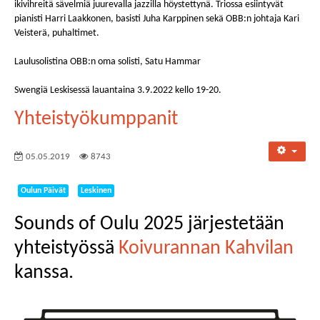
ikivihreitä sävelmiä juurevalla jazzilla höystettynä. Triossa esiintyvät
pianisti Harri Laakkonen, basisti Juha Karppinen sekä OBB:n johtaja Kari
Veisterä, puhaltimet.
Laulusolistina OBB:n oma solisti, Satu Hammar
Swengiä Leskisessä lauantaina 3.9.2022 kello 19-20.
Yhteistyökumppanit
05.05.2019
8743
Oulun Päivät
Leskinen
Sounds of Oulu 2025 järjestetään
yhteistyössä
Koivurannan Kahvilan
kanssa.