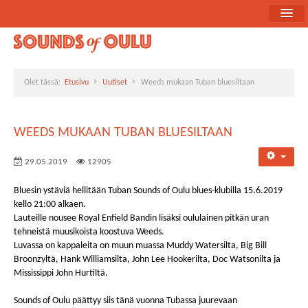
Etusivu
Ohjelma
Olet tässä:
Etusivu
Uutiset
Weeds mukaan Tuban bluesiltaan
Uutiset
Bändiesittelyt
WEEDS MUKAAN TUBAN BLUESILTAAN
Medialle
29.05.2019
12905
Yhteistyökumppanit
Bluesin ystäviä hellitään Tuban Sounds of Oulu blues-klubilla 15.6.2019
kello 21:00 alkaen.
Lauteille nousee Royal Enfield Bandin lisäksi oululainen pitkän uran
tehneistä muusikoista koostuva Weeds.
Luvassa on kappaleita on muun muassa Muddy Watersilta, Big Bill
Broonzyltä, Hank Williamsilta, John Lee Hookerilta, Doc Watsonilta ja
Mississippi John Hurtiltä.
Sounds of Oulu päättyy siis tänä vuonna Tubassa juurevaan