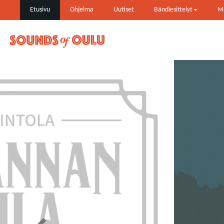
Etusivu
Ohjelma
Uutiset
Bändiesittelyt
Me